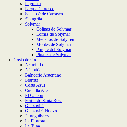
Lagomar
Parque Carrasco
San José de Carrasco
Shangrilá
Solymar
Colinas de Solymar
Lomas de Solymar
Medanos de Solymar
Montes de Solymar
Parque del Solymar
Pinares de Solymar
Costa de Oro
Araminda
Atlantida
Balneario Argentino
Biarritz
Costa Azul
Cuchilla Alta
El Galeón
Fortín de Santa Rosa
Guazuvirá
Guazuvirá Nuevo
Jaureguiberry
La Floresta
La Tuna