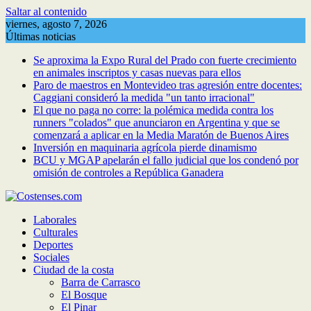
Saltar al contenido
viernes, agosto 7, 2026
Últimas noticias
Se aproxima la Expo Rural del Prado con fuerte crecimiento
en animales inscriptos y casas nuevas para ellos
Paro de maestros en Montevideo tras agresión entre docentes:
Caggiani consideró la medida "un tanto irracional"
El que no paga no corre: la polémica medida contra los
runners "colados" que anunciaron en Argentina y que se
comenzará a aplicar en la Media Maratón de Buenos Aires
Inversión en maquinaria agrícola pierde dinamismo
BCU y MGAP apelarán el fallo judicial que los condenó por
omisión de controles a República Ganadera
Laborales
Culturales
Deportes
Sociales
Ciudad de la costa
Barra de Carrasco
El Bosque
El Pinar