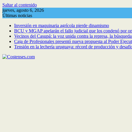
Saltar al contenido
jueves, agosto 6, 2026
Últimas noticias
Inversión en maquinaria agrícola pierde dinamismo
BCU y MGAP apelarán el fallo judicial que los condenó por om
Vecinos del Casupá: la voz unida contra la represa, la búsqued
Caja de Profesionales presentó nueva propuesta al Poder Ejecuti
Tensión en la lechería uruguaya: récord de producción y desafí