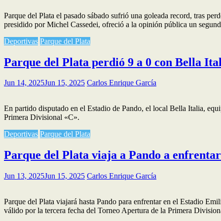
Parque del Plata el pasado sábado sufrió una goleada record, tras perd
presidido por Michel Cassedei, ofreció a la opinión pública un segu
Deportivas
Parque del Plata
Parque del Plata perdió 9 a 0 con Bella Ital
Jun 14, 2025
Jun 15, 2025
Carlos Enrique García
En partido disputado en el Estadio de Pando, el local Bella Italia, eq
Primera Divisional «C».
Deportivas
Parque del Plata
Parque del Plata viaja a Pando a enfrentar 
Jun 13, 2025
Jun 15, 2025
Carlos Enrique García
Parque del Plata viajará hasta Pando para enfrentar en el Estadio Emil
válido por la tercera fecha del Torneo Apertura de la Primera Divisio