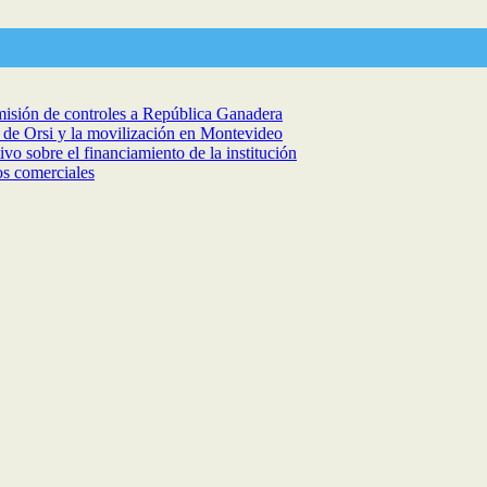
isión de controles a República Ganadera
a de Orsi y la movilización en Montevideo
vo sobre el financiamiento de la institución
os comerciales