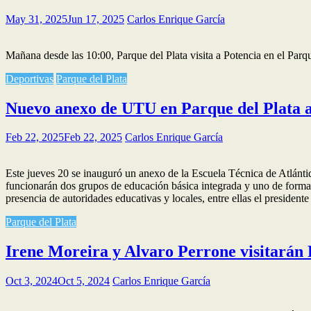
May 31, 2025
Jun 17, 2025
Carlos Enrique García
Mañana desde las 10:00, Parque del Plata visita a Potencia en el Par
Deportivas
Parque del Plata
Nuevo anexo de UTU en Parque del Plata a
Feb 22, 2025
Feb 22, 2025
Carlos Enrique García
Este jueves 20 se inauguró un anexo de la Escuela Técnica de Atlántid
funcionarán dos grupos de educación básica integrada y uno de formaci
presencia de autoridades educativas y locales, entre ellas el preside
Parque del Plata
Irene Moreira y Alvaro Perrone visitarán 
Oct 3, 2024
Oct 5, 2024
Carlos Enrique García