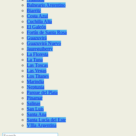
Balneario Argentino
Biarritz
Costa Azul
Cuchilla Alta
El Galeón
Fortín de Santa Rosa
Guazuvirá
Guazuvirá Nuevo
Jaureguiberry
La Floresta
La Tuna
Las Toscas
Las Vegas
Los Titanes
Marindia
Neptunia
Parque del Plata
Pinamar
Salinas
San Luis
Santa Ana
Santa Lucía del Este
VIlla Argentina