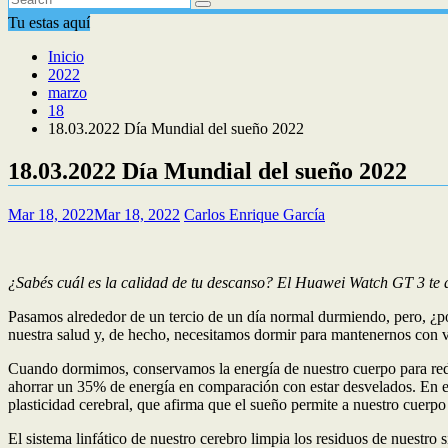
Tu estas aquí
Inicio
2022
marzo
18
18.03.2022 Día Mundial del sueño 2022
18.03.2022 Día Mundial del sueño 2022
Mar 18, 2022
Mar 18, 2022
Carlos Enrique García
¿Sabés cuál es la calidad de tu descanso? El Huawei Watch GT 3 te
Pasamos alrededor de un tercio de un día normal durmiendo, pero, ¿po
nuestra salud y, de hecho, necesitamos dormir para mantenernos con vi
Cuando dormimos, conservamos la energía de nuestro cuerpo para redu
ahorrar un 35% de energía en comparación con estar desvelados. En ese 
plasticidad cerebral, que afirma que el sueño permite a nuestro cuerpo
El sistema linfático de nuestro cerebro limpia los residuos de nuestro