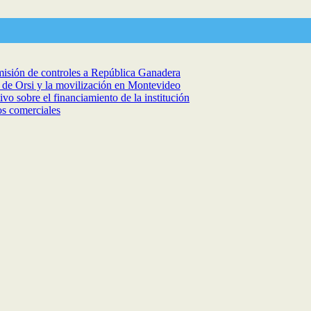
isión de controles a República Ganadera
a de Orsi y la movilización en Montevideo
vo sobre el financiamiento de la institución
os comerciales