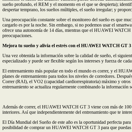
sueño profundo, el REM y el momento en el que se despierta); identifica
despertar temprano, los sueños múltiples, el sueño irregular; y proporc
Una preocupación constante sobre el monitoreo del sueño es que much
cargarlo es por la noche. Sin embargo, si no podemos usar el smart
ofrece una autonomía de 14 días, mientras que el HUAWEI WATCH GT 3
preocupaciones.
Mejora tu sueño y alivia el estrés con el HUAWEI WATCH GT 3
Una vez obtenida la información sobre la calidad de sueño, el siguien
especializado y puede ser flexible según los intereses y fuerza de cada
El entrenamiento más popular en todo el mundo es correr, y el HUAW
planes de entrenamiento para todos los niveles de corredores. Despué
Correr (RAI), el VO2 (capacidad cardiorrespiratoria) máximo y otros
entrenamiento se actualiza regularmente combinando la información sob
Además de correr, el HUAWEI WATCH GT 3 viene con más de 100 modos
interiores. Así que independientemente del entrenamiento que te i
El Día Mundial del Sueño de este año es la oportunidad perfecta para p
posibilidad de comprar un HUAWEI WATCH GT 3 para que puedas identi