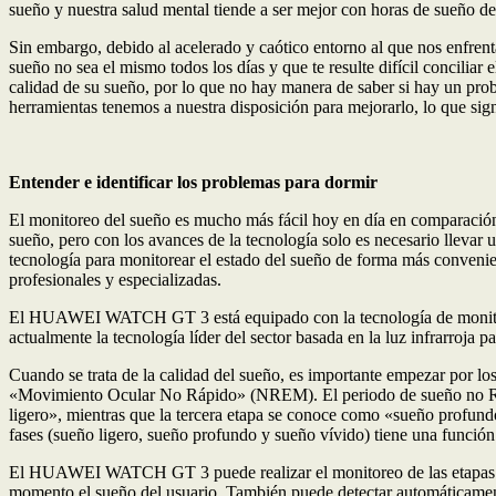
sueño y nuestra salud mental tiende a ser mejor con horas de sueño de
Sin embargo, debido al acelerado y caótico entorno al que nos enfrentam
sueño no sea el mismo todos los días y que te resulte difícil concilia
calidad de su sueño, por lo que no hay manera de saber si hay un pr
herramientas tenemos a nuestra disposición para mejorarlo, lo que sign
Entender e identificar los problemas para dormir
El monitoreo del sueño es mucho más fácil hoy en día en comparación c
sueño, pero con los avances de la tecnología solo es necesario lle
tecnología para monitorear el estado del sueño de forma más convenien
profesionales y especializadas.
El HUAWEI WATCH GT 3 está equipado con la tecnología de monitore
actualmente la tecnología líder del sector basada en la luz infrarroja p
Cuando se trata de la calidad del sueño, es importante empezar por l
«Movimiento Ocular No Rápido» (NREM). El periodo de sueño no REM
ligero», mientras que la tercera etapa se conoce como «sueño profun
fases (sueño ligero, sueño profundo y sueño vívido) tiene una función 
El HUAWEI WATCH GT 3 puede realizar el monitoreo de las etapas del s
momento el sueño del usuario. También puede detectar automáticamente l