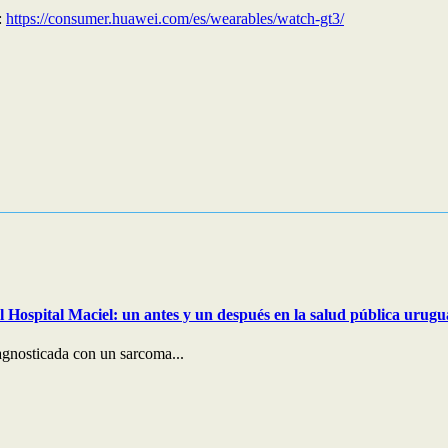
:
https://consumer.huawei.com/es/wearables/watch-gt3/
 el Hospital Maciel: un antes y un después en la salud pública urug
agnosticada con un sarcoma...