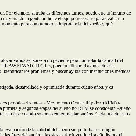
r. Por ejemplo, si trabajas diferentes turnos, puede que tu horario de
a mayoría de la gente no tiene el equipo necesario para evaluar la
en momento para comprender la importancia del sueño y qué
ocar varios sensores a un paciente para controlar la calidad del
or el HUAWEI WATCH GT 3, pueden utilizar el avance de esta
, identificar los problemas y buscar ayuda con instituciones médicas
da, desarrollada y optimizada durante cuatro años, y es
 de dos períodos distintos: «Movimiento Ocular Rápido» (REM) y
 primera y segunda etapas del sueño no REM se consideran «sueño
te esta fase cuando solemos experimentar sueños. Cada una de estas
 evaluación de la calidad del sueño sin perturbar en ningún
las fases del sueño y las siestas (incluyendo el sueño ligero, el