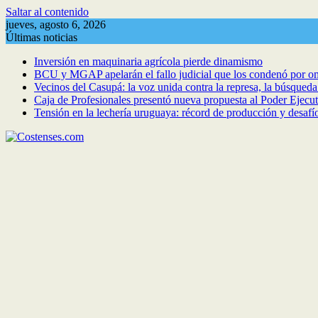
Saltar al contenido
jueves, agosto 6, 2026
Últimas noticias
Inversión en maquinaria agrícola pierde dinamismo
BCU y MGAP apelarán el fallo judicial que los condenó por om
Vecinos del Casupá: la voz unida contra la represa, la búsqued
Caja de Profesionales presentó nueva propuesta al Poder Ejecuti
Tensión en la lechería uruguaya: récord de producción y desafí