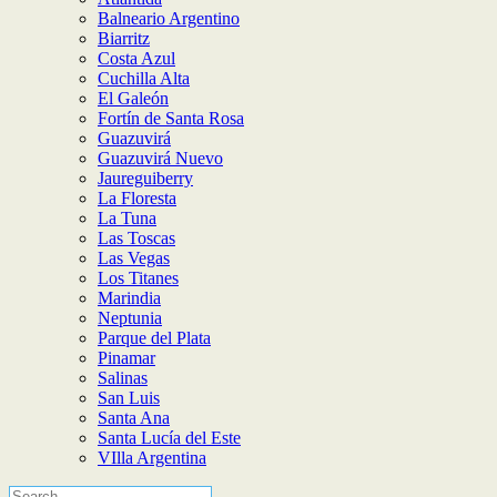
Balneario Argentino
Biarritz
Costa Azul
Cuchilla Alta
El Galeón
Fortín de Santa Rosa
Guazuvirá
Guazuvirá Nuevo
Jaureguiberry
La Floresta
La Tuna
Las Toscas
Las Vegas
Los Titanes
Marindia
Neptunia
Parque del Plata
Pinamar
Salinas
San Luis
Santa Ana
Santa Lucía del Este
VIlla Argentina