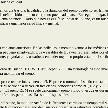
 buena calidad.
os día tras día, la calidad y la duración del sueño puede no ser la mejo
r el sueño debido a que tu cuerpo no puede adaptarse. En segundo lugar, l
oblema potencial. Dado que hoy es el Día Mundial del Sueño, es un bu
ificará una mejor salud física y mental.
on años anteriores. En las películas, a menudo vemos a los médicos col
var un pequeño smartwatch. Los wearables de Huawei, representados p
te, y ayudar a los usuarios a entender mejor su propio estado del sueño
o del sueño HUAWEI TruSleep™ 2.0. Esta tecnología ha sido investiga
ara monitorear el sueño.
os procesos que intervienen en él. El proceso normal del sueño consta
 se divide a su vez en tres etapas, conocidas como N1, N2 y N3. La
do». El sueño REM se suele denominar «sueño vívido», ya que es duran
diferente, pero todas ellas son indispensables.
ueño, la monitorización de la frecuencia cardiaca en tiempo real y la
a duración del sueño del usuario y presentar la estructura completa de 