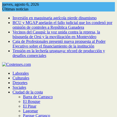
Saltar
jueves, agosto 6, 2026
al
Últimas noticias
contenido
Inversión en maquinaria agrícola pierde dinamismo
BCU y MGAP apelarán el fallo judicial que los condenó por
omisión de controles a República Ganadera
Vecinos del Casupá: la voz unida contra la represa, la
búsqueda de Orsi y la movilización en Montevideo
Caja de Profesionales presentó nueva propuesta al Poder
Ejecutivo sobre el financiamiento de la institución
Tensión en la lechería uruguaya: récord de producción y
desafíos comerciales
Laborales
Culturales
Deportes
Sociales
Ciudad de la costa
Barra de Carrasco
El Bosque
El Pinar
Lagomar
Parque Carrasco