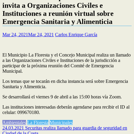
invita a Organizaciones Civiles e
Instituciones a reunión virtual sobre
Emergencia Sanitaria y Alimenticia
Mar 24, 2021
Mar 24, 2021
Carlos Enrique García
El Municipio La Floresta y el Concejo Municipal realiza un llamado
a las Organizaciones Civiles e Instituciones de la jurisdicción a
participar de la próxima reunión del Comité de Emergencia
Municipal.
Los temas que se tocarán en dicha instancia será sobre Emergencia
Sanitaria y Alimenticia.
Se desarrollará el viernes 9 de abril a las 15:00 horas vía Zoom.
Las instituciones interesadas deberán agendarse para recibir el ID al
celular: 099670180.
Ambientales
La Floresta
Municipales
Navegación
24.03.2021 Securitas realiza llamado para guardia de seguridad en
Ciudad de la Costa