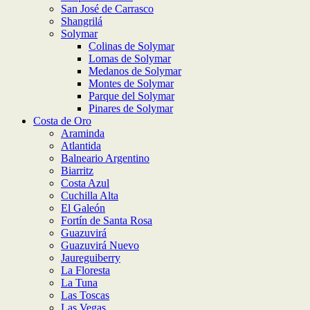
San José de Carrasco
Shangrilá
Solymar
Colinas de Solymar
Lomas de Solymar
Medanos de Solymar
Montes de Solymar
Parque del Solymar
Pinares de Solymar
Costa de Oro
Araminda
Atlantida
Balneario Argentino
Biarritz
Costa Azul
Cuchilla Alta
El Galeón
Fortín de Santa Rosa
Guazuvirá
Guazuvirá Nuevo
Jaureguiberry
La Floresta
La Tuna
Las Toscas
Las Vegas