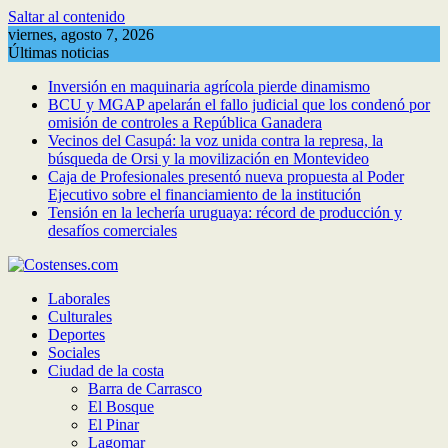
Saltar al contenido
viernes, agosto 7, 2026
Últimas noticias
Inversión en maquinaria agrícola pierde dinamismo
BCU y MGAP apelarán el fallo judicial que los condenó por
omisión de controles a República Ganadera
Vecinos del Casupá: la voz unida contra la represa, la
búsqueda de Orsi y la movilización en Montevideo
Caja de Profesionales presentó nueva propuesta al Poder
Ejecutivo sobre el financiamiento de la institución
Tensión en la lechería uruguaya: récord de producción y
desafíos comerciales
Laborales
Culturales
Deportes
Sociales
Ciudad de la costa
Barra de Carrasco
El Bosque
El Pinar
Lagomar