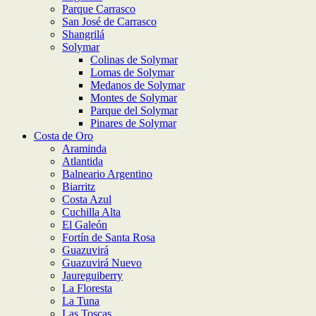
Parque Carrasco
San José de Carrasco
Shangrilá
Solymar
Colinas de Solymar
Lomas de Solymar
Medanos de Solymar
Montes de Solymar
Parque del Solymar
Pinares de Solymar
Costa de Oro
Araminda
Atlantida
Balneario Argentino
Biarritz
Costa Azul
Cuchilla Alta
El Galeón
Fortín de Santa Rosa
Guazuvirá
Guazuvirá Nuevo
Jaureguiberry
La Floresta
La Tuna
Las Toscas