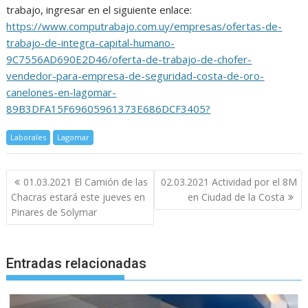
trabajo, ingresar en el siguiente enlace:
https://www.computrabajo.com.uy/empresas/ofertas-de-
trabajo-de-integra-capital-humano-
9C7556AD690E2D46/oferta-de-trabajo-de-chofer-
vendedor-para-empresa-de-seguridad-costa-de-oro-
canelones-en-lagomar-
89B3DFA15F69605961373E686DCF3405?
Laborales
Lagomar
Navegación
01.03.2021 El Camión de las
02.03.2021 Actividad por el 8M
de
Chacras estará este jueves en
en Ciudad de la Costa
entradas
Pinares de Solymar
Entradas relacionadas