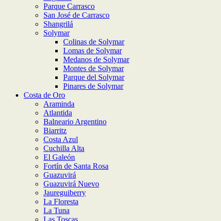
Parque Carrasco
San José de Carrasco
Shangrilá
Solymar
Colinas de Solymar
Lomas de Solymar
Medanos de Solymar
Montes de Solymar
Parque del Solymar
Pinares de Solymar
Costa de Oro
Araminda
Atlantida
Balneario Argentino
Biarritz
Costa Azul
Cuchilla Alta
El Galeón
Fortín de Santa Rosa
Guazuvirá
Guazuvirá Nuevo
Jaureguiberry
La Floresta
La Tuna
Las Toscas