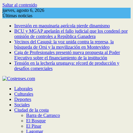
Saltar al contenido
jueves, agosto 6, 2026
Últimas noticias
Inversión en maquinaria agrícola pierde dinamismo
BCU y MGAP apelarán el fallo judicial que los condenó por
omisión de controles a República Ganadera
Vecinos del Casupá: la voz unida contra la represa, la
búsqueda de Orsi y la movilización en Montevideo
Caja de Profesionales presentó nueva propuesta al Poder
Ejecutivo sobre el financiamiento de la institución
Tensión en la lechería uruguaya: récord de producción y
desafíos comerciales
Laborales
Culturales
Deportes
Sociales
Ciudad de la costa
Barra de Carrasco
El Bosque
El Pinar
Lagomar