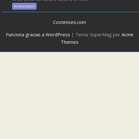
Ambientales
Costenses.com
Funciona gracias a WordPress
|
Tema: SuperMag por
Acme
Themes