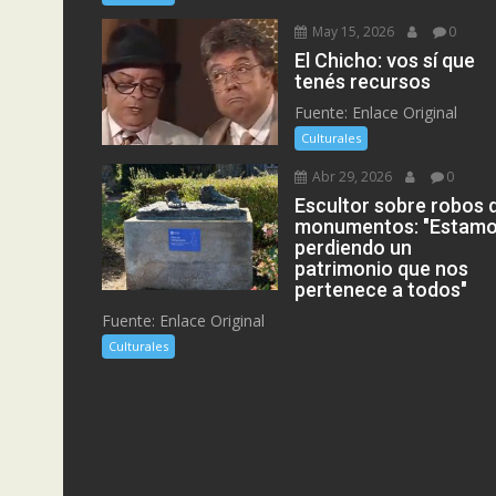
May 15, 2026
0
El Chicho: vos sí que
tenés recursos
Fuente: Enlace Original
Culturales
Abr 29, 2026
0
Escultor sobre robos 
monumentos: "Estam
perdiendo un
patrimonio que nos
pertenece a todos"
Fuente: Enlace Original
Culturales