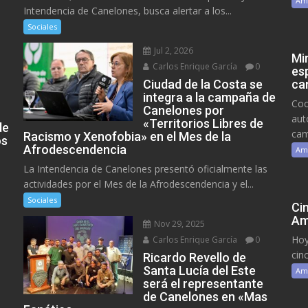
Am
Intendencia de Canelones, busca alertar a los...
Sociales
Jul 2, 2026
Mi
Carlos Enrique García
0
es
Ciudad de la Costa se
ca
integra a la campaña de
Coo
Canelones por
aut
«Territorios Libres de
de
cam
Racismo y Xenofobia» en el Mes de la
os
Afrodescendencia
Am
La Intendencia de Canelones presentó oficialmente las
actividades por el Mes de la Afrodescendencia y el...
Sociales
Ci
Am
Nov 29, 2025
Hoy
Carlos Enrique García
0
cin
Ricardo Revello de
Santa Lucía del Este
Am
será el representante
de Canelones en «Mas