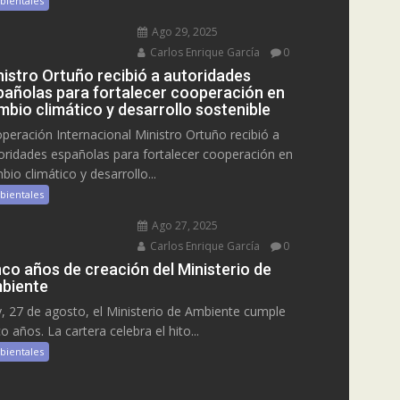
bientales
Ago 29, 2025
Carlos Enrique García
0
nistro Ortuño recibió a autoridades
pañolas para fortalecer cooperación en
mbio climático y desarrollo sostenible
peración Internacional Ministro Ortuño recibió a
oridades españolas para fortalecer cooperación en
bio climático y desarrollo...
bientales
Ago 27, 2025
Carlos Enrique García
0
nco años de creación del Ministerio de
biente
, 27 de agosto, el Ministerio de Ambiente cumple
co años. La cartera celebra el hito...
bientales