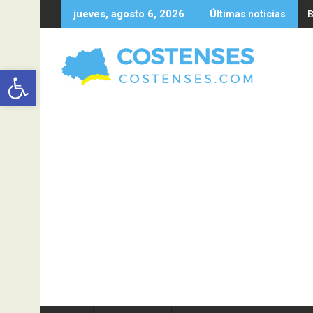
Saltar
B
jueves, agosto 6, 2026
Últimas noticias
al
contenido
Abrir barra de herramientas