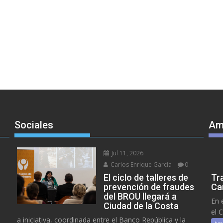
Sociales
Am
Jul 11, 2026
Carlos Enrique García
0
El ciclo de talleres de
Tr
prevención de fraudes
Ca
del BROU llegará a
En 
Ciudad de la Costa
el 
a iniciativa, coordinada entre el Banco República y la