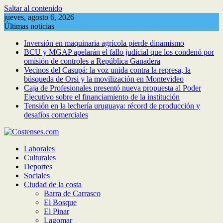
Saltar al contenido
jueves, agosto 6, 2026
Últimas noticias
Inversión en maquinaria agrícola pierde dinamismo
BCU y MGAP apelarán el fallo judicial que los condenó por
omisión de controles a República Ganadera
Vecinos del Casupá: la voz unida contra la represa, la
búsqueda de Orsi y la movilización en Montevideo
Caja de Profesionales presentó nueva propuesta al Poder
Ejecutivo sobre el financiamiento de la institución
Tensión en la lechería uruguaya: récord de producción y
desafíos comerciales
Laborales
Culturales
Deportes
Sociales
Ciudad de la costa
Barra de Carrasco
El Bosque
El Pinar
Lagomar