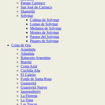
Parque Carrasco
San José de Carrasco
Shangrilá
Solymar
Colinas de Solymar
Lomas de Solymar
Medanos de Solymar
Montes de Solymar
Parque del Solymar
Pinares de Solymar
Costa de Oro
Araminda
Atlantida
Balneario Argentino
Biarritz
Costa Azul
Cuchilla Alta
El Galeón
Fortín de Santa Rosa
Guazuvirá
Guazuvirá Nuevo
Jaureguiberry
La Floresta
La Tuna
Las Toscas