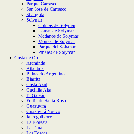
Parque Carrasco
San José de Carrasco
Shangrilá
Solymar
Colinas de Solymar
Lomas de Solymar
Medanos de Solymar
Montes de Solymar
Parque del Solymar
Pinares de Solymar
Costa de Oro
Araminda
Atlantida
Balneario Argentino
Biarritz
Costa Azul
Cuchilla Alta
El Galeón
Fortín de Santa Rosa
Guazuvirá
Guazuvirá Nuevo
Jaureguiberry
La Floresta
La Tuna
Las Toscas