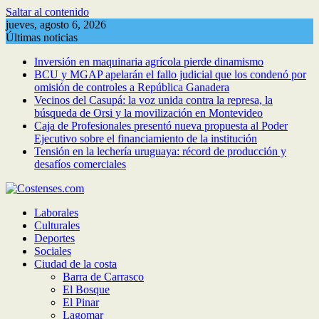
Saltar al contenido
jueves, agosto 6, 2026
Últimas noticias
Inversión en maquinaria agrícola pierde dinamismo
BCU y MGAP apelarán el fallo judicial que los condenó por
omisión de controles a República Ganadera
Vecinos del Casupá: la voz unida contra la represa, la
búsqueda de Orsi y la movilización en Montevideo
Caja de Profesionales presentó nueva propuesta al Poder
Ejecutivo sobre el financiamiento de la institución
Tensión en la lechería uruguaya: récord de producción y
desafíos comerciales
Laborales
Culturales
Deportes
Sociales
Ciudad de la costa
Barra de Carrasco
El Bosque
El Pinar
Lagomar