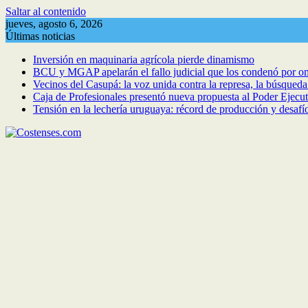
Saltar al contenido
jueves, agosto 6, 2026
Últimas noticias
Inversión en maquinaria agrícola pierde dinamismo
BCU y MGAP apelarán el fallo judicial que los condenó por om
Vecinos del Casupá: la voz unida contra la represa, la búsqued
Caja de Profesionales presentó nueva propuesta al Poder Ejecuti
Tensión en la lechería uruguaya: récord de producción y desafí