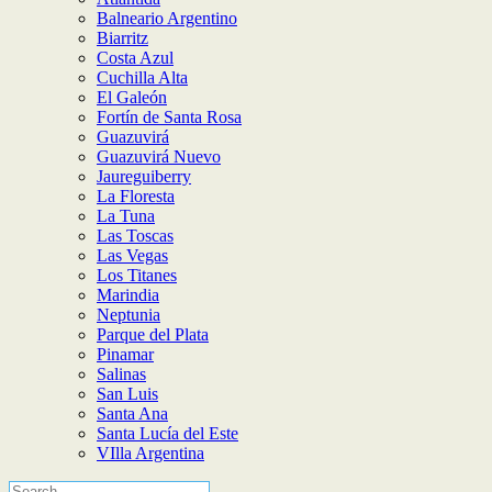
Balneario Argentino
Biarritz
Costa Azul
Cuchilla Alta
El Galeón
Fortín de Santa Rosa
Guazuvirá
Guazuvirá Nuevo
Jaureguiberry
La Floresta
La Tuna
Las Toscas
Las Vegas
Los Titanes
Marindia
Neptunia
Parque del Plata
Pinamar
Salinas
San Luis
Santa Ana
Santa Lucía del Este
VIlla Argentina