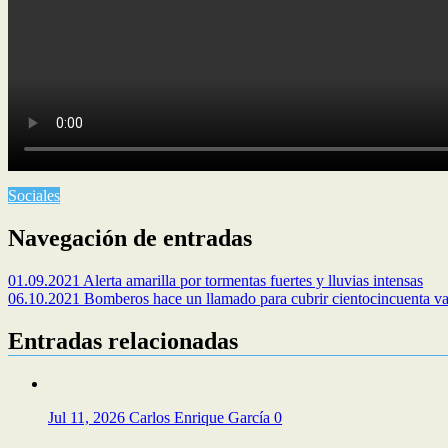
Sociales
Navegación de entradas
01.09.2021 Alerta amarilla por tormentas fuertes y lluvias intensas
06.10.2021 Bomberos hace un llamado para cubrir cientocincuenta vac
Entradas relacionadas
Jul 11, 2026
Carlos Enrique García
0