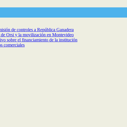
isión de controles a República Ganadera
a de Orsi y la movilización en Montevideo
vo sobre el financiamiento de la institución
os comerciales