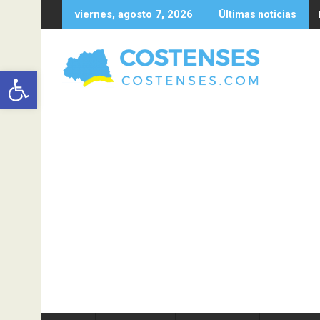
Saltar
viernes, agosto 7, 2026
Últimas noticias
al
contenido
Abrir barra de herramientas