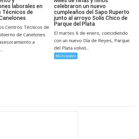
ento y
Miles de niñas y niños
ones laborales en
celebraron un nuevo
s Técnicos de
cumpleaños del Sapo Ruperto
 Canelones
junto al arroyo Solís Chico de
Parque del Plata
los Centros Técnicos de
El martes 6 de enero, coincidiendo
obierno de Canelones
con un nuevo Día de Reyes, Parque
asesoramiento a
del Plata volvió...
..
Municipales