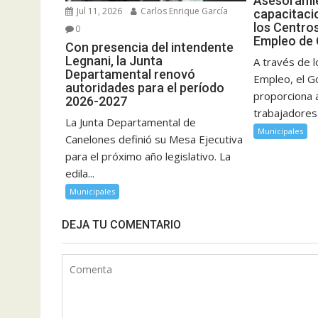
Asesorami
Jul 11, 2026
Carlos Enrique García
capacitaci
los Centro
0
Empleo de
Con presencia del intendente
Legnani, la Junta
A través de 
Departamental renovó
Empleo, el G
autoridades para el período
proporciona 
2026-2027
trabajadores.
La Junta Departamental de
Municipales
Canelones definió su Mesa Ejecutiva
para el próximo año legislativo. La
edila...
Municipales
DEJA TU COMENTARIO