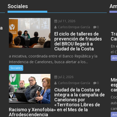
Sociales
Am
Jul 11, 2026
Carlos Enrique García
0
ra
El ciclo de talleres de
Tr
prevención de fraudes
Ca
del BROU llegará a
En 
Ciudad de la Costa
el 
a iniciativa, coordinada entre el Banco República y la
Am
Intendencia de Canelones, busca alertar a los...
Sociales
Jul 2, 2026
Mi
Carlos Enrique García
0
es
Ciudad de la Costa se
ca
integra a la campaña de
Coo
Canelones por
aut
«Territorios Libres de
cam
Racismo y Xenofobia» en el Mes de la
Afrodescendencia
Am