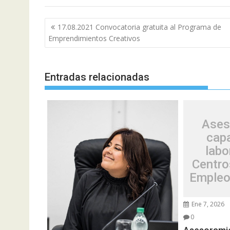
Navegación
17.08.2021 Convocatoria gratuita al Programa de
de
Emprendimientos Creativos
entradas
Entradas relacionadas
Ases
cap
labo
Centro
Empleo
Ene 7, 2026
0