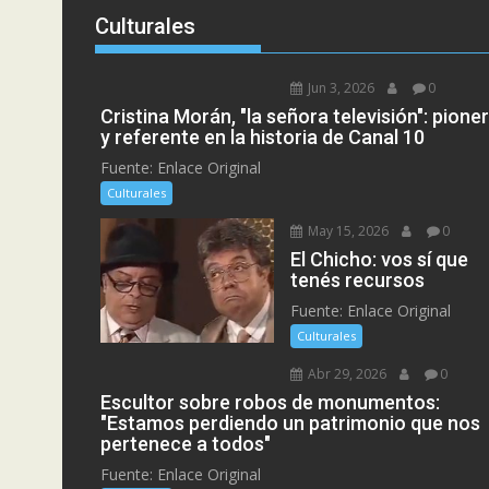
Culturales
Jun 3, 2026
0
Cristina Morán, "la señora televisión": pione
y referente en la historia de Canal 10
Fuente: Enlace Original
Culturales
May 15, 2026
0
El Chicho: vos sí que
tenés recursos
Fuente: Enlace Original
Culturales
Abr 29, 2026
0
Escultor sobre robos de monumentos:
"Estamos perdiendo un patrimonio que nos
pertenece a todos"
Fuente: Enlace Original