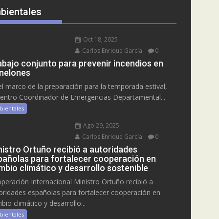
bientales
Oct 18, 2025
Carlos Enrique García
0
abajo conjunto para prevenir incendios en
nelones
el marco de la preparación para la temporada estival,
Centro Coordinador de Emergencias Departamental...
bientales
Ago 29, 2025
Carlos Enrique García
0
nistro Ortuño recibió a autoridades
pañolas para fortalecer cooperación en
mbio climático y desarrollo sostenible
peración Internacional Ministro Ortuño recibió a
oridades españolas para fortalecer cooperación en
bio climático y desarrollo...
bientales