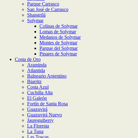
Parque Carrasco
San José de Carrasco
Shangrilá
Solymar
Colinas de Solymar
Lomas de Solymar
Medanos de Solymar
Montes de Solymar
Parque del Solymar
Pinares de Solymar
Costa de Oro
Araminda
Atlantida
Balneario Argentino
Biarritz
Costa Azul
Cuchilla Alta
El Galeón
Fortín de Santa Rosa
Guazuvirá
Guazuvirá Nuevo
Jaureguiberry
La Floresta
La Tuna
Las Toscas