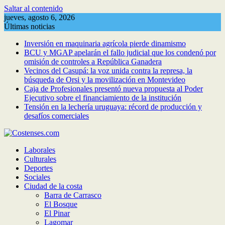
Saltar al contenido
jueves, agosto 6, 2026
Últimas noticias
Inversión en maquinaria agrícola pierde dinamismo
BCU y MGAP apelarán el fallo judicial que los condenó por
omisión de controles a República Ganadera
Vecinos del Casupá: la voz unida contra la represa, la
búsqueda de Orsi y la movilización en Montevideo
Caja de Profesionales presentó nueva propuesta al Poder
Ejecutivo sobre el financiamiento de la institución
Tensión en la lechería uruguaya: récord de producción y
desafíos comerciales
Laborales
Culturales
Deportes
Sociales
Ciudad de la costa
Barra de Carrasco
El Bosque
El Pinar
Lagomar