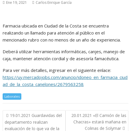
Ene 19, 2021
Carlos Enrique García
Farmacia ubicada en Ciudad de la Costa se encuentra
realizando un llamado para atención al público en el
mencionado rubro con no menos de un año de experiencia.
Deberá utilizar herramientas informáticas, canjes, manejo de
caja, mantener atención cordial y de asesoría famacéutica.
Para ver más detalles, ingresar en el siguiente enlace:
https://uy.mercadojobs.com/anuncio/idoneo_en_farmacia_ciud
ad_de_la_costa_canelones/2679563258
Laborales
Navegación
19.01.2021 Guardavidas del
20.01.2021 «El Camión de las
de
Chacras» estará mañana en
departamento realizan
entradas
Colinas de Solymar
evaluación de lo que va de la