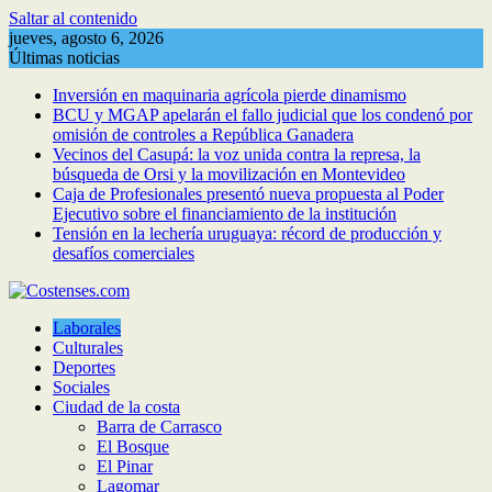
Saltar al contenido
jueves, agosto 6, 2026
Últimas noticias
Inversión en maquinaria agrícola pierde dinamismo
BCU y MGAP apelarán el fallo judicial que los condenó por
omisión de controles a República Ganadera
Vecinos del Casupá: la voz unida contra la represa, la
búsqueda de Orsi y la movilización en Montevideo
Caja de Profesionales presentó nueva propuesta al Poder
Ejecutivo sobre el financiamiento de la institución
Tensión en la lechería uruguaya: récord de producción y
desafíos comerciales
Laborales
Culturales
Deportes
Sociales
Ciudad de la costa
Barra de Carrasco
El Bosque
El Pinar
Lagomar