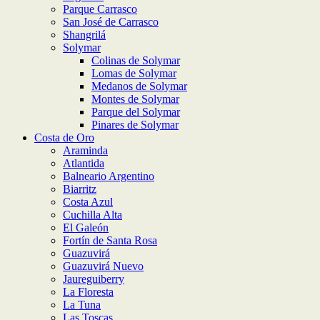
Parque Carrasco
San José de Carrasco
Shangrilá
Solymar
Colinas de Solymar
Lomas de Solymar
Medanos de Solymar
Montes de Solymar
Parque del Solymar
Pinares de Solymar
Costa de Oro
Araminda
Atlantida
Balneario Argentino
Biarritz
Costa Azul
Cuchilla Alta
El Galeón
Fortín de Santa Rosa
Guazuvirá
Guazuvirá Nuevo
Jaureguiberry
La Floresta
La Tuna
Las Toscas