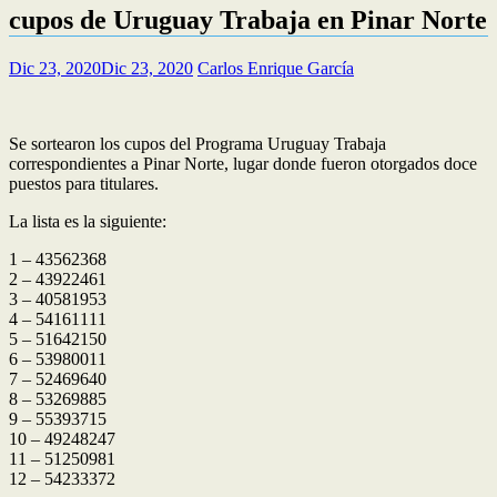
cupos de Uruguay Trabaja en Pinar Norte
Dic 23, 2020
Dic 23, 2020
Carlos Enrique García
Se sortearon los cupos del Programa Uruguay Trabaja
correspondientes a Pinar Norte, lugar donde fueron otorgados doce
puestos para titulares.
La lista es la siguiente:
1 – 43562368
2 – 43922461
3 – 40581953
4 – 54161111
5 – 51642150
6 – 53980011
7 – 52469640
8 – 53269885
9 – 55393715
10 – 49248247
11 – 51250981
12 – 54233372