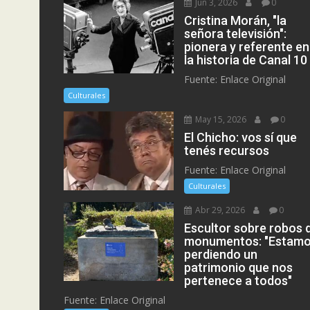
Jun 3, 2026
0
Cristina Morán, "la
señora televisión":
pionera y referente en
la historia de Canal 10
Fuente: Enlace Original
Culturales
May 15, 2026
0
El Chicho: vos sí que
tenés recursos
Fuente: Enlace Original
Culturales
Abr 29, 2026
0
Escultor sobre robos 
monumentos: "Estam
perdiendo un
patrimonio que nos
pertenece a todos"
Fuente: Enlace Original