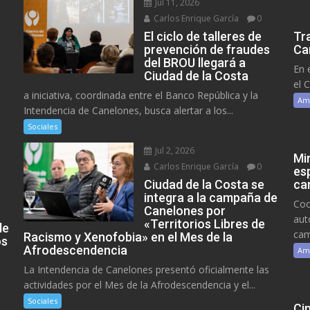
Jul 11, 2026
Carlos Enrique García
0
El ciclo de talleres de
Tr
prevención de fraudes
Ca
del BROU llegará a
En 
Ciudad de la Costa
el 
a iniciativa, coordinada entre el Banco República y la
Am
Intendencia de Canelones, busca alertar a los...
Sociales
Jul 2, 2026
Mi
Carlos Enrique García
0
es
Ciudad de la Costa se
ca
integra a la campaña de
Coo
Canelones por
aut
«Territorios Libres de
de
cam
Racismo y Xenofobia» en el Mes de la
os
Afrodescendencia
Am
La Intendencia de Canelones presentó oficialmente las
actividades por el Mes de la Afrodescendencia y el...
Sociales
Ci