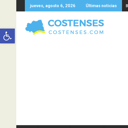
Saltar
B
jueves, agosto 6, 2026
Últimas noticias
al
contenido
Abrir barra de herramientas