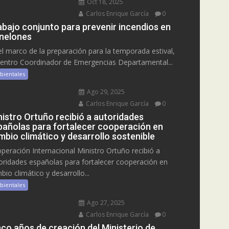
Oct 18, 2025
Carlos Enrique García
0
abajo conjunto para prevenir incendios en
nelones
el marco de la preparación para la temporada estival,
Centro Coordinador de Emergencias Departamental...
bientales
Ago 29, 2025
Carlos Enrique García
0
nistro Ortuño recibió a autoridades
pañolas para fortalecer cooperación en
mbio climático y desarrollo sostenible
peración Internacional Ministro Ortuño recibió a
oridades españolas para fortalecer cooperación en
bio climático y desarrollo...
bientales
Ago 27, 2025
Carlos Enrique García
0
nco años de creación del Ministerio de