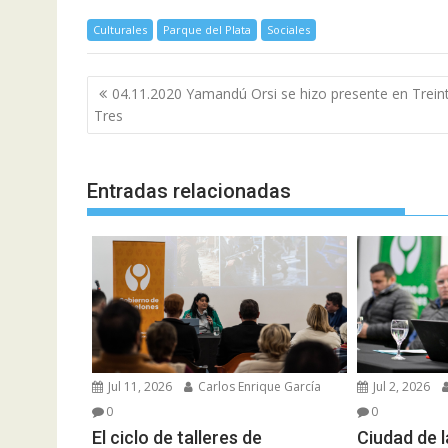
Culturales
Parque del Plata
Sociales
Navegación
04.11.2020 Yamandú Orsi se hizo presente en Trein
de
Tres
entradas
Entradas relacionadas
Jul 11, 2026
Carlos Enrique García
Jul 2, 2026
0
0
El ciclo de talleres de
Ciudad de l