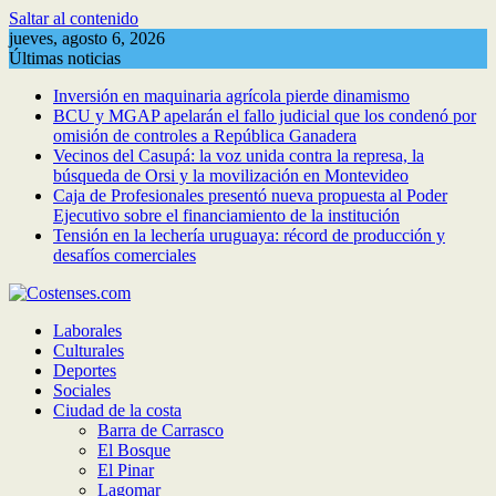
Saltar al contenido
jueves, agosto 6, 2026
Últimas noticias
Inversión en maquinaria agrícola pierde dinamismo
BCU y MGAP apelarán el fallo judicial que los condenó por
omisión de controles a República Ganadera
Vecinos del Casupá: la voz unida contra la represa, la
búsqueda de Orsi y la movilización en Montevideo
Caja de Profesionales presentó nueva propuesta al Poder
Ejecutivo sobre el financiamiento de la institución
Tensión en la lechería uruguaya: récord de producción y
desafíos comerciales
Laborales
Culturales
Deportes
Sociales
Ciudad de la costa
Barra de Carrasco
El Bosque
El Pinar
Lagomar