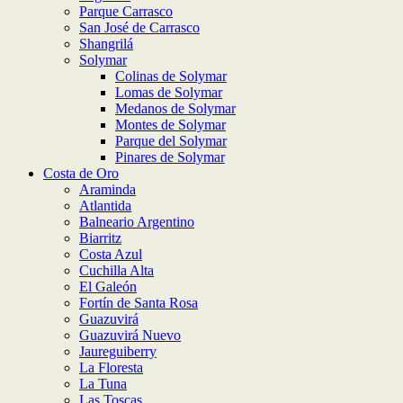
Parque Carrasco
San José de Carrasco
Shangrilá
Solymar
Colinas de Solymar
Lomas de Solymar
Medanos de Solymar
Montes de Solymar
Parque del Solymar
Pinares de Solymar
Costa de Oro
Araminda
Atlantida
Balneario Argentino
Biarritz
Costa Azul
Cuchilla Alta
El Galeón
Fortín de Santa Rosa
Guazuvirá
Guazuvirá Nuevo
Jaureguiberry
La Floresta
La Tuna
Las Toscas