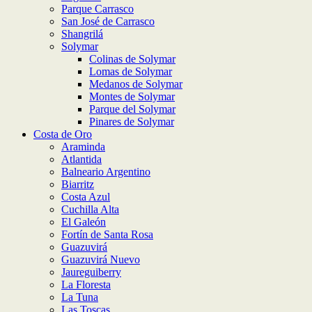
Parque Carrasco
San José de Carrasco
Shangrilá
Solymar
Colinas de Solymar
Lomas de Solymar
Medanos de Solymar
Montes de Solymar
Parque del Solymar
Pinares de Solymar
Costa de Oro
Araminda
Atlantida
Balneario Argentino
Biarritz
Costa Azul
Cuchilla Alta
El Galeón
Fortín de Santa Rosa
Guazuvirá
Guazuvirá Nuevo
Jaureguiberry
La Floresta
La Tuna
Las Toscas