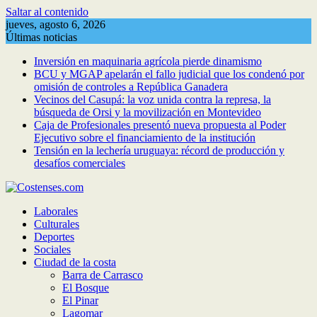
Saltar al contenido
jueves, agosto 6, 2026
Últimas noticias
Inversión en maquinaria agrícola pierde dinamismo
BCU y MGAP apelarán el fallo judicial que los condenó por
omisión de controles a República Ganadera
Vecinos del Casupá: la voz unida contra la represa, la
búsqueda de Orsi y la movilización en Montevideo
Caja de Profesionales presentó nueva propuesta al Poder
Ejecutivo sobre el financiamiento de la institución
Tensión en la lechería uruguaya: récord de producción y
desafíos comerciales
Laborales
Culturales
Deportes
Sociales
Ciudad de la costa
Barra de Carrasco
El Bosque
El Pinar
Lagomar