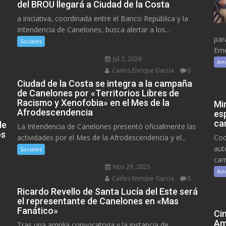
del BROU llegará a Ciudad de la Costa
a iniciativa, coordinada entre el Banco República y la
Intendencia de Canelones, busca alertar a los...
par
Sociales
Eme
Jul 2, 2026
Am
Carlos Enrique García
0
Ciudad de la Costa se integra a la campaña
de Canelones por «Territorios Libres de
Racismo y Xenofobia» en el Mes de la
Mi
Afrodescendencia
es
ca
de
La Intendencia de Canelones presentó oficialmente las
os
actividades por el Mes de la Afrodescendencia y el...
Coo
aut
Sociales
cam
Nov 29, 2025
Am
Carlos Enrique García
0
Ricardo Revello de Santa Lucía del Este será
el representante de Canelones en «Mas
Fanático»
Ci
Am
Tras una amplia convocatoria y la instancia de