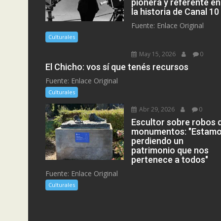
pionera y referente en
la historia de Canal 10
Fuente: Enlace Original
Culturales
May 15, 2026
0
El Chicho: vos sí que tenés recursos
Fuente: Enlace Original
Culturales
Abr 29, 2026
0
Escultor sobre robos 
monumentos: "Estam
perdiendo un
patrimonio que nos
pertenece a todos"
Fuente: Enlace Original
Culturales