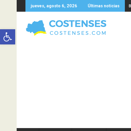
Saltar
B
jueves, agosto 6, 2026
Últimas noticias
al
contenido
Abrir barra de herramientas