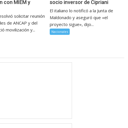
ón con MIEM y
socio inversor de Cipriani
El italiano lo notificó a la Junta de
esolvió solicitar reunión
Maldonado y aseguró que «el
des de ANCAP y del
proyecto sigue», dijo...
ó movilización y...
Nacionales