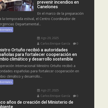
prevenir incendios en
Canelones
En el marco de la preparación
a la temporada estival, el Centro Coordinador de
rgencias Departamental...
bientales
Ago 29, 2025
Carlos Enrique García
0
nistro Ortuño recibió a autoridades
pañolas para fortalecer cooperación en
mbio climático y desarrollo sostenible
peración Internacional Ministro Ortuño recibió a
oridades españolas para fortalecer cooperación en
bio climático y desarrollo...
bientales
Ago 27, 2025
Carlos Enrique García
0
nco años de creación del Ministerio de
biente