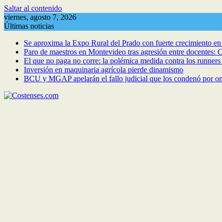
Saltar al contenido
viernes, agosto 7, 2026
Últimas noticias
Se aproxima la Expo Rural del Prado con fuerte crecimiento en 
Paro de maestros en Montevideo tras agresión entre docentes: C
El que no paga no corre: la polémica medida contra los runner
Inversión en maquinaria agrícola pierde dinamismo
BCU y MGAP apelarán el fallo judicial que los condenó por om