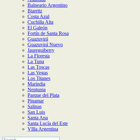
Balneario Argentino
Biarritz
Costa Azul
Cuchilla Alta
El Galeón
Fortín de Santa Rosa
Guazuvirá
Guazuvirá Nuevo
Jaureguiberry
La Floresta
La Tuna
Las Toscas
Las Vegas
Los Titanes
Marindia
Neptunia
Parque del Plata
Pinamar
Salinas
San Luis
Santa Ana
Santa Lucía del Este
VIlla Argentina