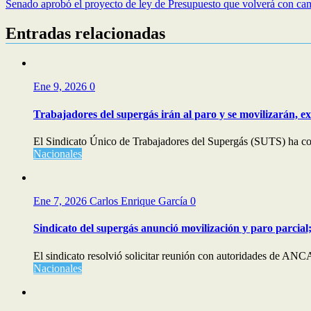
Senado aprobó el proyecto de ley de Presupuesto que volverá con ca
Entradas relacionadas
Ene 9, 2026
0
Trabajadores del supergás irán al paro y se movilizarán
El Sindicato Único de Trabajadores del Supergás (SUTS) ha co
Nacionales
Ene 7, 2026
Carlos Enrique García
0
Sindicato del supergás anunció movilización y paro parc
El sindicato resolvió solicitar reunión con autoridades de AN
Nacionales