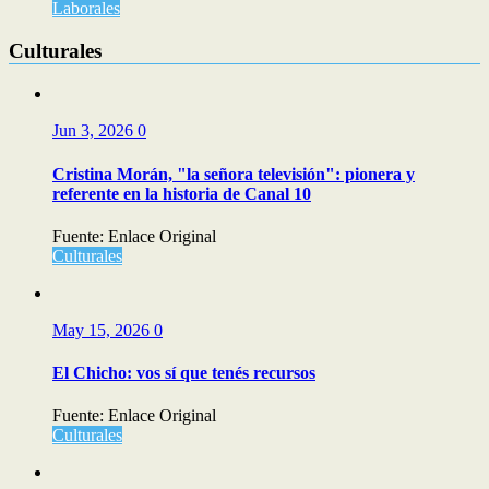
Laborales
Culturales
Jun 3, 2026
0
Cristina Morán, "la señora televisión": pionera y
referente en la historia de Canal 10
Fuente: Enlace Original
Culturales
May 15, 2026
0
El Chicho: vos sí que tenés recursos
Fuente: Enlace Original
Culturales