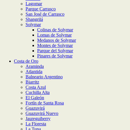
Lagomar
Parque Carrasco
San José de Carrasco
Shangrilá
Solymar
Colinas de Solymar
Lomas de Solymar
Medanos de Solymar
Montes de Solymar
Parque del Solymar
Pinares de Solymar
Costa de Oro
Araminda
Atlantida
Balneario Argentino
Biarritz
Costa Azul
Cuchilla Alta
El Galeón
Fortín de Santa Rosa
Guazuvirá
Guazuvirá Nuevo
Jaureguiberry
La Floresta
La Tuna