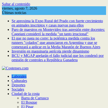
Saltar al contenido
viernes, agosto 7, 2026
Últimas noticias
Se aproxima la Expo Rural del Prado con fuerte crecimiento
en animales inscriptos y casas nuevas para ellos
Paro de maestros en Montevideo tras agresión entre docentes:
Caggiani consideró la medida "un tanto irracional"
El que no paga no corre: la polémica medida contra los
runners "colados" que anunciaron en Argentina y que se
comenzará a aplicar en la Media Maratón de Buenos Aires
Inversión en maquinaria agrícola pierde dinamismo
BCU y MGAP apelarán el fallo judicial que los condenó por
omisión de controles a República Ganadera
Laborales
Culturales
Deportes
Sociales
Ciudad de la costa
Barra de Carrasco
El Bosque
El Pinar