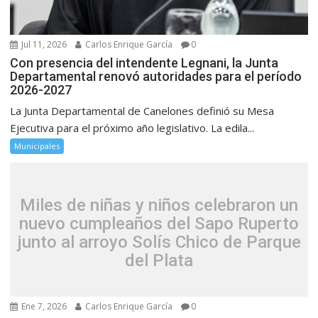
Jul 11, 2026
Carlos Enrique García
0
Con presencia del intendente Legnani, la Junta
Departamental renovó autoridades para el período
2026-2027
La Junta Departamental de Canelones definió su Mesa
Ejecutiva para el próximo año legislativo. La edila...
Municipales
Miles de niñas y niños celebraron un
nuevo cumpleaños del Sapo Ruperto
junto al arroyo Solís Chico de Parque
del Plata
Ene 7, 2026
Carlos Enrique García
0