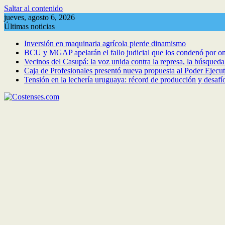
Saltar al contenido
jueves, agosto 6, 2026
Últimas noticias
Inversión en maquinaria agrícola pierde dinamismo
BCU y MGAP apelarán el fallo judicial que los condenó por om
Vecinos del Casupá: la voz unida contra la represa, la búsqued
Caja de Profesionales presentó nueva propuesta al Poder Ejecuti
Tensión en la lechería uruguaya: récord de producción y desafí