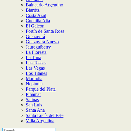
Balneario Argentino
Biarritz
Costa Azul
Cuchilla Alta
El Galeón
Fortín de Santa Rosa
Guazuvirá
Guazuvirá Nuevo
Jaureguiberry
La Floresta
La Tuna
Las Toscas
Las Vegas
Los Titanes
Marindia
Neptunia
Parque del Plata
Pinamar
Salinas
San Luis
Santa Ana
Santa Lucía del Este
VIlla Argentina