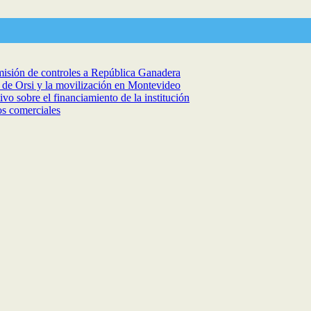
isión de controles a República Ganadera
a de Orsi y la movilización en Montevideo
vo sobre el financiamiento de la institución
os comerciales