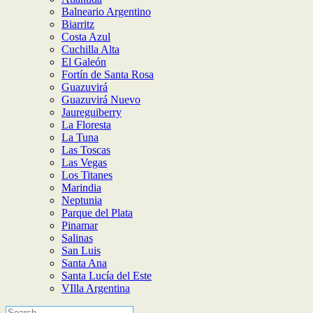
Balneario Argentino
Biarritz
Costa Azul
Cuchilla Alta
El Galeón
Fortín de Santa Rosa
Guazuvirá
Guazuvirá Nuevo
Jaureguiberry
La Floresta
La Tuna
Las Toscas
Las Vegas
Los Titanes
Marindia
Neptunia
Parque del Plata
Pinamar
Salinas
San Luis
Santa Ana
Santa Lucía del Este
VIlla Argentina