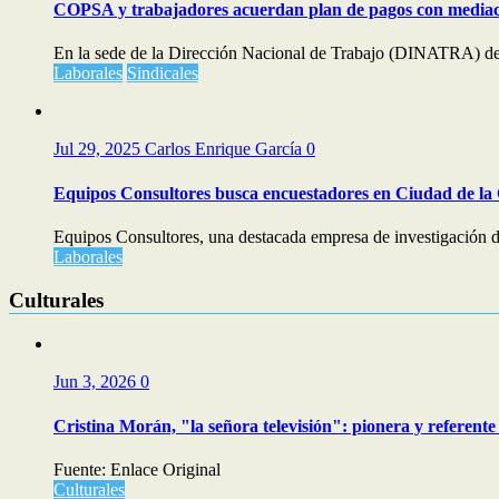
COPSA y trabajadores acuerdan plan de pagos con media
En la sede de la Dirección Nacional de Trabajo (DINATRA) del
Laborales
Sindicales
Jul 29, 2025
Carlos Enrique García
0
Equipos Consultores busca encuestadores en Ciudad de la
Equipos Consultores, una destacada empresa de investigación d
Laborales
Culturales
Jun 3, 2026
0
Cristina Morán, "la señora televisión": pionera y referente 
Fuente: Enlace Original
Culturales