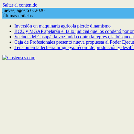
Saltar al contenido
jueves, agosto 6, 2026
Últimas noticias
Inversión en maquinaria agrícola pierde dinamismo
BCU y MGAP apelarán el fallo judicial que los condenó por om
Vecinos del Casupá: la voz unida contra la represa, la búsqued
Caja de Profesionales presentó nueva propuesta al Poder Ejecuti
Tensión en la lechería uruguaya: récord de producción y desafí