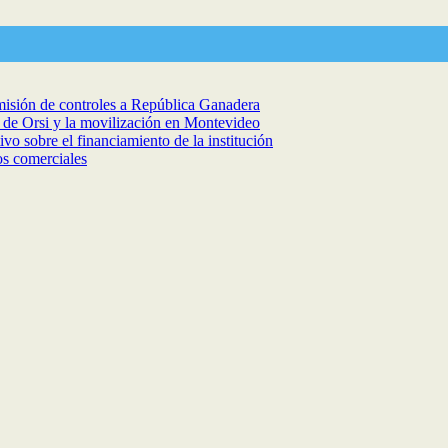
isión de controles a República Ganadera
a de Orsi y la movilización en Montevideo
vo sobre el financiamiento de la institución
os comerciales