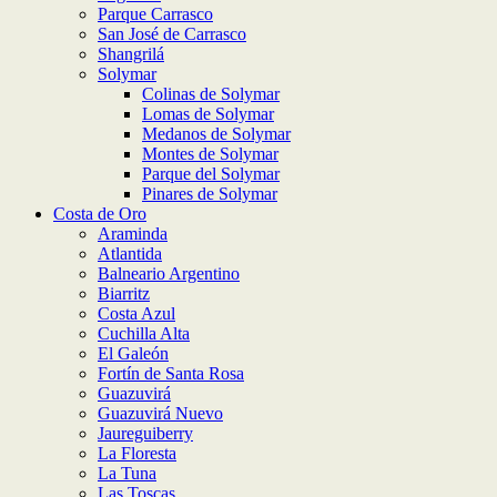
Parque Carrasco
San José de Carrasco
Shangrilá
Solymar
Colinas de Solymar
Lomas de Solymar
Medanos de Solymar
Montes de Solymar
Parque del Solymar
Pinares de Solymar
Costa de Oro
Araminda
Atlantida
Balneario Argentino
Biarritz
Costa Azul
Cuchilla Alta
El Galeón
Fortín de Santa Rosa
Guazuvirá
Guazuvirá Nuevo
Jaureguiberry
La Floresta
La Tuna
Las Toscas