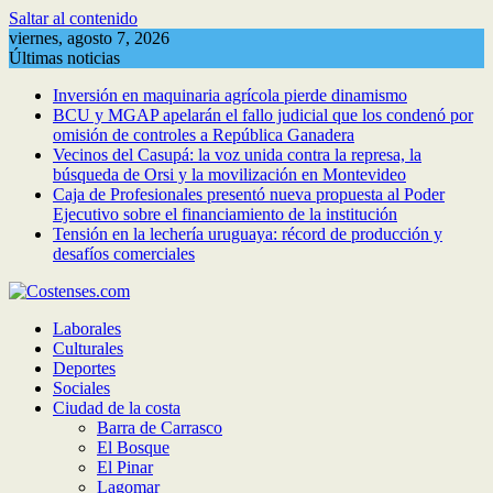
Saltar al contenido
viernes, agosto 7, 2026
Últimas noticias
Inversión en maquinaria agrícola pierde dinamismo
BCU y MGAP apelarán el fallo judicial que los condenó por
omisión de controles a República Ganadera
Vecinos del Casupá: la voz unida contra la represa, la
búsqueda de Orsi y la movilización en Montevideo
Caja de Profesionales presentó nueva propuesta al Poder
Ejecutivo sobre el financiamiento de la institución
Tensión en la lechería uruguaya: récord de producción y
desafíos comerciales
Laborales
Culturales
Deportes
Sociales
Ciudad de la costa
Barra de Carrasco
El Bosque
El Pinar
Lagomar