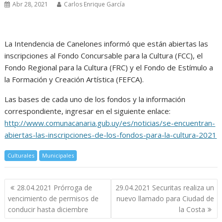
Abr 28, 2021
Carlos Enrique García
La Intendencia de Canelones informó que están abiertas las
inscripciones al Fondo Concursable para la Cultura (FCC), el
Fondo Regional para la Cultura (FRC) y el Fondo de Estímulo a
la Formación y Creación Artística (FEFCA).
Las bases de cada uno de los fondos y la información
correspondiente, ingresar en el siguiente enlace:
http://www.comunacanaria.gub.uy/es/noticias/se-encuentran-
abiertas-las-inscripciones-de-los-fondos-para-la-cultura-2021
Culturales
Municipales
Navegación
28.04.2021 Prórroga de
29.04.2021 Securitas realiza un
de
vencimiento de permisos de
nuevo llamado para Ciudad de
entradas
conducir hasta diciembre
la Costa