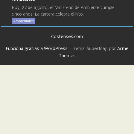
Hoy, 27 de agosto, el Ministerio de Ambiente cumple
cinco años. La cartera celebra el hito...
Ambientales
Costenses.com
Funciona gracias a WordPress
|
Tema: SuperMag por
Acme
Themes