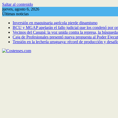
Saltar al contenido
jueves, agosto 6, 2026
Últimas noticias
Inversión en maquinaria agrícola pierde dinamismo
BCU y MGAP apelarán el fallo judicial que los condenó por om
Vecinos del Casupá: la voz unida contra la represa, la búsqued
Caja de Profesionales presentó nueva propuesta al Poder Ejecuti
Tensión en la lechería uruguaya: récord de producción y desafí