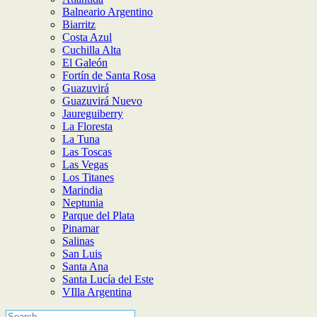
Balneario Argentino
Biarritz
Costa Azul
Cuchilla Alta
El Galeón
Fortín de Santa Rosa
Guazuvirá
Guazuvirá Nuevo
Jaureguiberry
La Floresta
La Tuna
Las Toscas
Las Vegas
Los Titanes
Marindia
Neptunia
Parque del Plata
Pinamar
Salinas
San Luis
Santa Ana
Santa Lucía del Este
VIlla Argentina