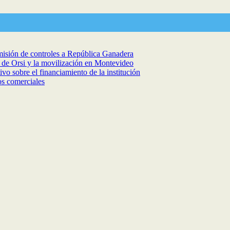
isión de controles a República Ganadera
a de Orsi y la movilización en Montevideo
vo sobre el financiamiento de la institución
os comerciales