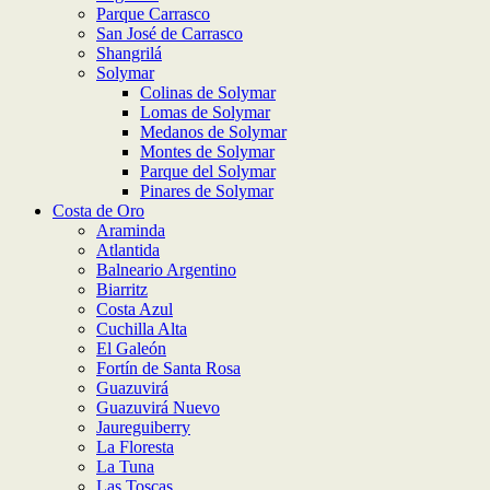
Parque Carrasco
San José de Carrasco
Shangrilá
Solymar
Colinas de Solymar
Lomas de Solymar
Medanos de Solymar
Montes de Solymar
Parque del Solymar
Pinares de Solymar
Costa de Oro
Araminda
Atlantida
Balneario Argentino
Biarritz
Costa Azul
Cuchilla Alta
El Galeón
Fortín de Santa Rosa
Guazuvirá
Guazuvirá Nuevo
Jaureguiberry
La Floresta
La Tuna
Las Toscas