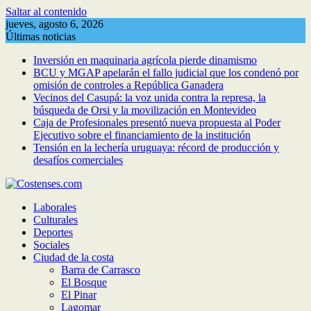
Saltar al contenido
jueves, agosto 6, 2026
Últimas noticias
Inversión en maquinaria agrícola pierde dinamismo
BCU y MGAP apelarán el fallo judicial que los condenó por
omisión de controles a República Ganadera
Vecinos del Casupá: la voz unida contra la represa, la
búsqueda de Orsi y la movilización en Montevideo
Caja de Profesionales presentó nueva propuesta al Poder
Ejecutivo sobre el financiamiento de la institución
Tensión en la lechería uruguaya: récord de producción y
desafíos comerciales
Laborales
Culturales
Deportes
Sociales
Ciudad de la costa
Barra de Carrasco
El Bosque
El Pinar
Lagomar