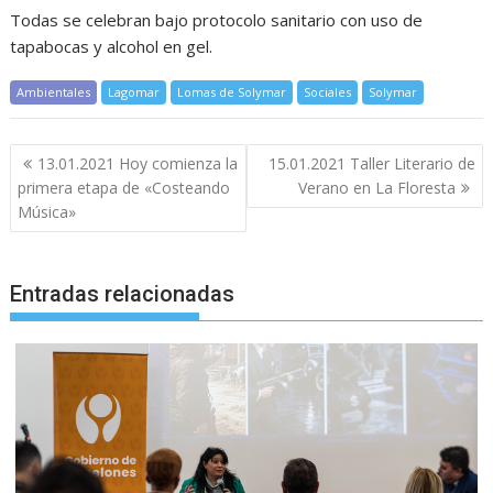
Todas se celebran bajo protocolo sanitario con uso de
tapabocas y alcohol en gel.
Ambientales
Lagomar
Lomas de Solymar
Sociales
Solymar
Navegación
13.01.2021 Hoy comienza la
15.01.2021 Taller Literario de
de
primera etapa de «Costeando
Verano en La Floresta
entradas
Música»
Entradas relacionadas