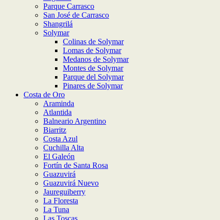
Parque Carrasco
San José de Carrasco
Shangrilá
Solymar
Colinas de Solymar
Lomas de Solymar
Medanos de Solymar
Montes de Solymar
Parque del Solymar
Pinares de Solymar
Costa de Oro
Araminda
Atlantida
Balneario Argentino
Biarritz
Costa Azul
Cuchilla Alta
El Galeón
Fortín de Santa Rosa
Guazuvirá
Guazuvirá Nuevo
Jaureguiberry
La Floresta
La Tuna
Las Toscas