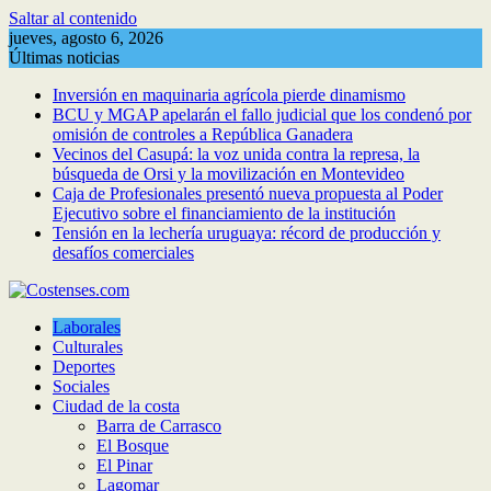
Saltar al contenido
jueves, agosto 6, 2026
Últimas noticias
Inversión en maquinaria agrícola pierde dinamismo
BCU y MGAP apelarán el fallo judicial que los condenó por
omisión de controles a República Ganadera
Vecinos del Casupá: la voz unida contra la represa, la
búsqueda de Orsi y la movilización en Montevideo
Caja de Profesionales presentó nueva propuesta al Poder
Ejecutivo sobre el financiamiento de la institución
Tensión en la lechería uruguaya: récord de producción y
desafíos comerciales
Laborales
Culturales
Deportes
Sociales
Ciudad de la costa
Barra de Carrasco
El Bosque
El Pinar
Lagomar