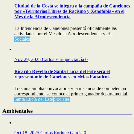
Ciudad de la Costa se integra a la campaña de Canelones
por «Territorios Libres de Racismo y Xenofobia» en el
Mes de la Afrodescendencia
La Intendencia de Canelones presentó oficialmente las
actividades por el Mes de la Afrodescendencia y el...
Sociales
Nov 29, 2025
Carlos Enrique García
0
Ricardo Revello de Santa Lucía del Este será el
representante de Canelones en «Mas Fanático»
Tras una amplia convocatoria y la instancia de competencia
correspondiente, se conoce al primer ganador departamental...
Santa Lucía del Este
Sociales
Ambientales
Oct 18, 2025
Carlos Enrique García
0