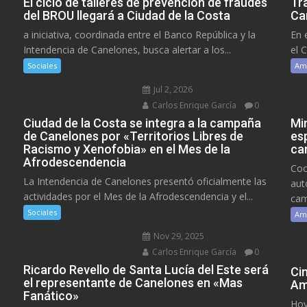
El ciclo de talleres de prevención de fraudes
Tr
del BROU llegará a Ciudad de la Costa
Ca
a iniciativa, coordinada entre el Banco República y la
En 
Intendencia de Canelones, busca alertar a los...
el 
Sociales
Am
Jul 2, 2026
Carlos Enrique García
0
Ciudad de la Costa se integra a la campaña
Mi
de Canelones por «Territorios Libres de
es
Racismo y Xenofobia» en el Mes de la
ca
Afrodescendencia
Coo
La Intendencia de Canelones presentó oficialmente las
aut
actividades por el Mes de la Afrodescendencia y el...
cam
Sociales
Am
Nov 29, 2025
Carlos Enrique García
0
Ricardo Revello de Santa Lucía del Este será
Ci
el representante de Canelones en «Mas
Am
Fanático»
Hoy