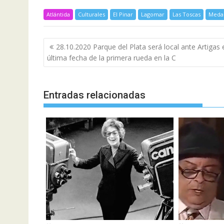
Atlántida
Culturales
El Pinar
Lagomar
Las Toscas
Meda
Navegación
28.10.2020 Parque del Plata será local ante Artigas 
de
última fecha de la primera rueda en la C
entradas
Entradas relacionadas