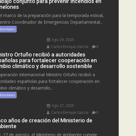
abajo conjunto para prevenir incendios en
nelones
el marco de la preparación para la temporada estival,
Centro Coordinador de Emergencias Departamental...
bientales
Ago 29, 2025
Carlos Enrique García
0
nistro Ortuño recibió a autoridades
pañolas para fortalecer cooperación en
mbio climático y desarrollo sostenible
peración Internacional Ministro Ortuño recibió a
oridades españolas para fortalecer cooperación en
bio climático y desarrollo...
bientales
Ago 27, 2025
Carlos Enrique García
0
nco años de creación del Ministerio de
biente
, 27 de agosto, el Ministerio de Ambiente cumple