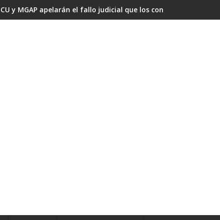
CU y MGAP apelarán el fallo judicial que los condenó por omisi
ecinos del Casupá: la voz unida contra la represa, la búsqueda 