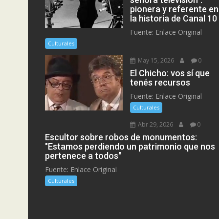
pionera y referente en
la historia de Canal 10
Fuente: Enlace Original
Culturales
May 15, 2026
0
El Chicho: vos sí que
tenés recursos
Fuente: Enlace Original
Culturales
Abr 29, 2026
0
Escultor sobre robos de monumentos:
"Estamos perdiendo un patrimonio que nos
pertenece a todos"
Fuente: Enlace Original
Culturales