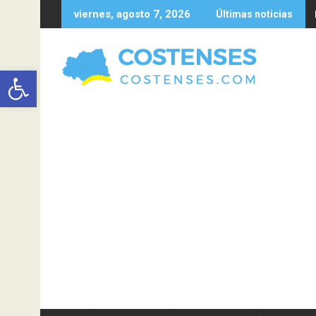
Saltar
viernes, agosto 7, 2026
Últimas noticias
al
contenido
Abrir barra de herramientas