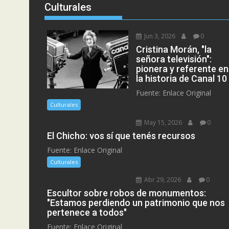
Culturales
Jun 3, 2026
0
Cristina Morán, "la
señora televisión":
pionera y referente en
la historia de Canal 10
Fuente: Enlace Original
Culturales
May 15, 2026
0
El Chicho: vos sí que tenés recursos
Fuente: Enlace Original
Culturales
Abr 29, 2026
0
Escultor sobre robos de monumentos:
"Estamos perdiendo un patrimonio que nos
pertenece a todos"
Fuente: Enlace Original