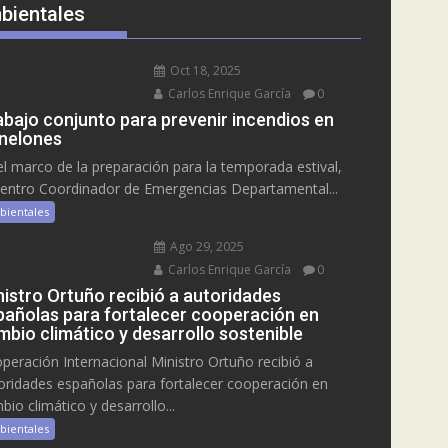
bientales
Oct 18, 2025
Carlos Enrique García
0
abajo conjunto para prevenir incendios en
nelones
el marco de la preparación para la temporada estival,
Centro Coordinador de Emergencias Departamental...
bientales
Ago 29, 2025
Carlos Enrique García
0
nistro Ortuño recibió a autoridades
pañolas para fortalecer cooperación en
mbio climático y desarrollo sostenible
peración Internacional Ministro Ortuño recibió a
oridades españolas para fortalecer cooperación en
bio climático y desarrollo...
bientales