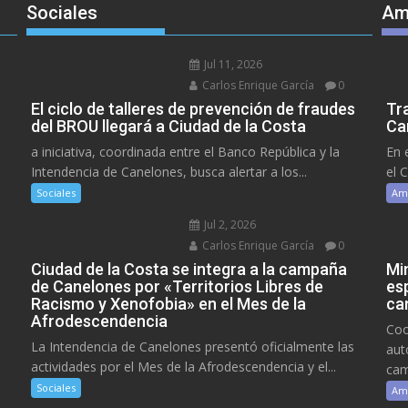
Sociales
Am
Jul 11, 2026
Carlos Enrique García
0
El ciclo de talleres de prevención de fraudes
Tr
del BROU llegará a Ciudad de la Costa
Ca
a iniciativa, coordinada entre el Banco República y la
En 
Intendencia de Canelones, busca alertar a los...
el 
Sociales
Am
Jul 2, 2026
Carlos Enrique García
0
Ciudad de la Costa se integra a la campaña
Mi
de Canelones por «Territorios Libres de
es
Racismo y Xenofobia» en el Mes de la
ca
Afrodescendencia
Coo
La Intendencia de Canelones presentó oficialmente las
aut
actividades por el Mes de la Afrodescendencia y el...
cam
Sociales
Am